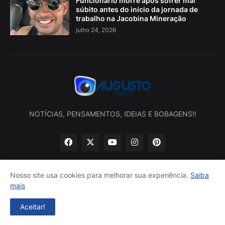
Funcionário morre após sofrer mal
súbito antes do início da jornada de
trabalho na Jacobina Mineração
julho 24, 2026
NOTÍCIAS, PENSAMENTOS, IDEIAS E BOBAGENS!!
Nosso site usa cookies para melhorar sua experiência.
Saiba
mais
Início
Sobre nós
Política de privacidade
Contatos
Aceitar!
Desenvolvido por -
Augusto Urgente