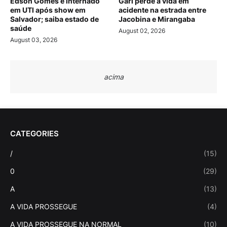
Edson Gomes é internado
Gari perde a vida em
em UTI após show em
acidente na estrada entre
Salvador; saiba estado de
Jacobina e Mirangaba
saúde
August 02, 2026
August 03, 2026
acima
CATEGORIES
/
(15)
0
(29)
A
(13)
A VIDA PROSSEGUE
(4)
A VIDA PROSSEGUE NA NORMAL
(10)