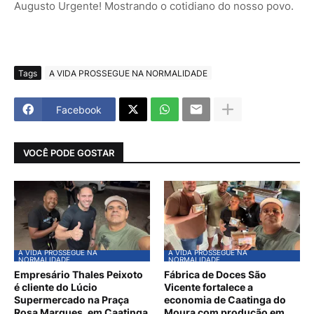
Augusto Urgente! Mostrando o cotidiano do nosso povo.
Tags
A VIDA PROSSEGUE NA NORMALIDADE
Facebook
VOCÊ PODE GOSTAR
A VIDA PROSSEGUE NA
A VIDA PROSSEGUE NA
NORMALIDADE
NORMALIDADE
Empresário Thales Peixoto
Fábrica de Doces São
é cliente do Lúcio
Vicente fortalece a
Supermercado na Praça
economia de Caatinga do
Rosa Marques, em Caatinga
Moura com produção em