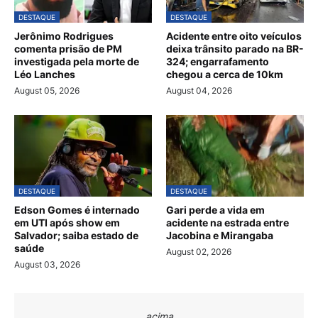
DESTAQUE
DESTAQUE
Jerônimo Rodrigues
Acidente entre oito veículos
comenta prisão de PM
deixa trânsito parado na BR-
investigada pela morte de
324; engarrafamento
Léo Lanches
chegou a cerca de 10km
August 05, 2026
August 04, 2026
DESTAQUE
DESTAQUE
Edson Gomes é internado
Gari perde a vida em
em UTI após show em
acidente na estrada entre
Salvador; saiba estado de
Jacobina e Mirangaba
saúde
August 02, 2026
August 03, 2026
acima