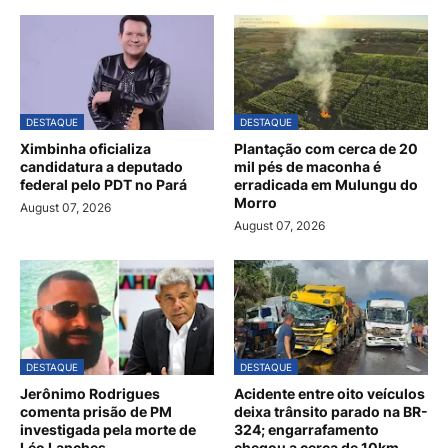
DESTAQUE
DESTAQUE
Ximbinha oficializa
Plantação com cerca de 20
candidatura a deputado
mil pés de maconha é
federal pelo PDT no Pará
erradicada em Mulungu do
Morro
August 07, 2026
August 07, 2026
DESTAQUE
DESTAQUE
Jerônimo Rodrigues
Acidente entre oito veículos
comenta prisão de PM
deixa trânsito parado na BR-
investigada pela morte de
324; engarrafamento
Léo Lanches
chegou a cerca de 10km