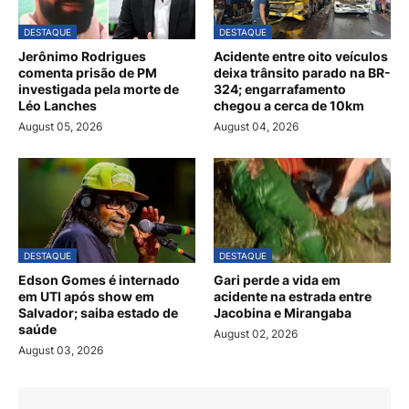
DESTAQUE
DESTAQUE
Jerônimo Rodrigues
Acidente entre oito veículos
comenta prisão de PM
deixa trânsito parado na BR-
investigada pela morte de
324; engarrafamento
Léo Lanches
chegou a cerca de 10km
August 05, 2026
August 04, 2026
DESTAQUE
DESTAQUE
Edson Gomes é internado
Gari perde a vida em
em UTI após show em
acidente na estrada entre
Salvador; saiba estado de
Jacobina e Mirangaba
saúde
August 02, 2026
August 03, 2026