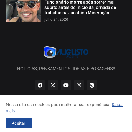
Funcionário morre após sofrer mal
súbito antes do início da jornada de
trabalho na Jacobina Mineração
julho 24, 2026
NOTÍCIAS, PENSAMENTOS, IDEIAS E BOBAGENS!!
Nosso site usa cookies para melhorar sua experiência.
Saiba
mais
Início
Sobre nós
Política de privacidade
Contatos
Aceitar!
Desenvolvido por -
Augusto Urgente