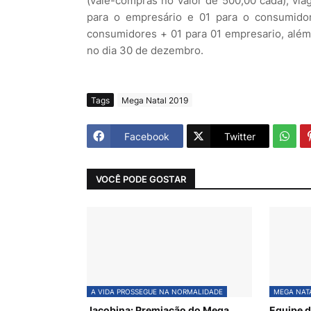
(vale-compras no valor de 500,00 cada), viag
para o empresário e 01 para o consumido
consumidores + 01 para 01 empresario, além
no dia 30 de dezembro.
Tags
Mega Natal 2019
Facebook
Twitter
VOCÊ PODE GOSTAR
A VIDA PROSSEGUE NA NORMALIDADE
MEGA NATA
Jacobina: Premiação do Mega
Equipe d