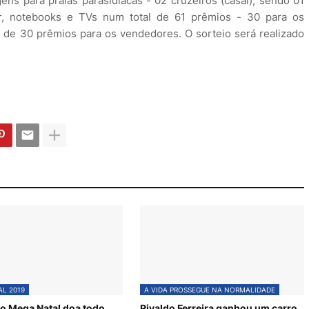
ens para praias parasidiacas - 02 cruzeiros (casal), sendo 01
r, notebooks e TVs num total de 61 prêmios - 30 para os
 de 30 prêmios para os vendedores. O sorteio será realizado
L 2019
A VIDA PROSSEGUE NA NORMALIDADE
o Mega Natal doa todo
Rivaldo Ferreira ganhou um carro