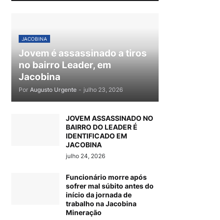
JACOBINA
Jovem é assassinado a tiros
no bairro Leader, em
Jacobina
Por
Augusto Urgente
-
julho 23, 2026
JOVEM ASSASSINADO NO
BAIRRO DO LEADER É
IDENTIFICADO EM
JACOBINA
julho 24, 2026
Funcionário morre após
sofrer mal súbito antes do
início da jornada de
trabalho na Jacobina
Mineração