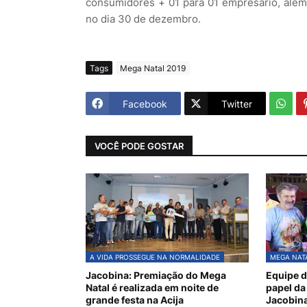
consumidores + 01 para 01 empresario, além
no dia 30 de dezembro.
Tags
Mega Natal 2019
Facebook
Twitter
VOCÊ PODE GOSTAR
A VIDA PROSSEGUE NA NORMALIDADE
MEGA NATA
Jacobina: Premiação do Mega
Equipe d
Natal é realizada em noite de
papel da
grande festa na Acija
Jacobin