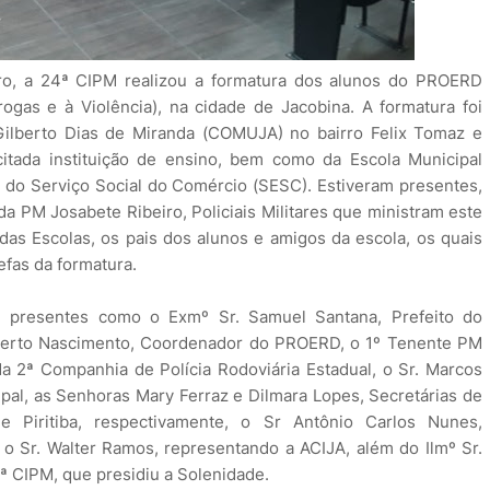
ro, a 24ª CIPM realizou a formatura dos alunos do PROERD
ogas e à Violência), na cidade de Jacobina. A formatura foi
 Gilberto Dias de Miranda (COMUJA) no bairro Felix Tomaz e
citada instituição de ensino, bem como da Escola Municipal
 do Serviço Social do Comércio (SESC). Estiveram presentes,
a PM Josabete Ribeiro, Policiais Militares que ministram este
idas Escolas, os pais dos alunos e amigos da escola, os quais
efas da formatura.
m presentes como o Exmº Sr. Samuel Santana, Prefeito do
alberto Nascimento, Coordenador do PROERD, o 1º Tenente PM
 2ª Companhia de Polícia Rodoviária Estadual, o Sr. Marcos
ipal, as Senhoras Mary Ferraz e Dilmara Lopes, Secretárias de
 Piritiba, respectivamente, o Sr Antônio Carlos Nunes,
o Sr. Walter Ramos, representando a ACIJA, além do Ilmº Sr.
4ª CIPM, que presidiu a Solenidade.