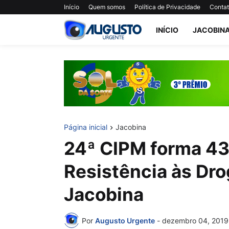
Início
Quem somos
Política de Privacidade
Conta
INÍCIO
JACOBIN
Página inicial
Jacobina
24ª CIPM forma 43
Resistência às Dr
Jacobina
Por
Augusto Urgente
-
dezembro 04, 2019