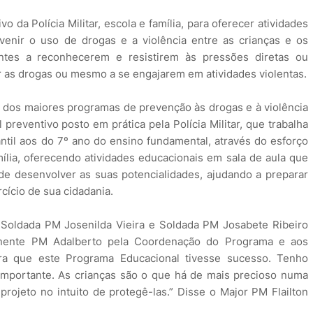
da Polícia Militar, escola e família, para oferecer atividades
venir o uso de drogas e a violência entre as crianças e os
antes a reconhecerem e resistirem às pressões diretas ou
ar as drogas ou mesmo a se engajarem em atividades violentas.
 dos maiores programas de prevenção às drogas e à violência
reventivo posto em prática pela Polícia Militar, que trabalha
til aos do 7º ano do ensino fundamental, através do esforço
amília, oferecendo atividades educacionais em sala de aula que
e desenvolver as suas potencialidades, ajudando a preparar
cício de sua cidadania.
s, Soldada PM Josenilda Vieira e Soldada PM Josabete Ribeiro
enente PM Adalberto pela Coordenação do Programa e aos
ra que este Programa Educacional tivesse sucesso. Tenho
importante. As crianças são o que há de mais precioso numa
ojeto no intuito de protegê-las.” Disse o Major PM Flailton