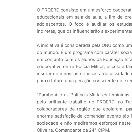
O PROERD consiste em um esforço cooperativo 
educacionais em sala de aula, a fim de pre
adolescentes. O foco é auxiliar os estud
indiretas, que os influenciarão a experiment
A iniciativa é considerada pela ONU como um
do mundo. É um programa com caráter social p
em conjunto com os alunos da Educação Infan
cooperativo entre Polícia Militar, escola e f
inserem em nossas crianças a necessidade d
para o futuro uma geração consciente do exer
"Parabenizo as Policiais Militares feminina
pelo brilhante trabalho no PROERD, ao T
colaboradores da região que apoiaram, pa
enorme satisfação de comandar evento tão 
sociedade e não mediremos esforços neste pr
Oliveira, Comandante da 24ª CIPM.