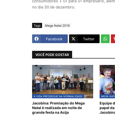
consumidores + 01 para 01 empresario, além
no dia 30 de dezembro.
Tags
Mega Natal 2019
Facebook
Twitter
VOCÊ PODE GOSTAR
A VIDA PROSSEGUE NA NORMALIDADE
MEGA NATA
Jacobina: Premiação do Mega
Equipe d
Natal é realizada em noite de
papel da
grande festa na Acija
Jacobin