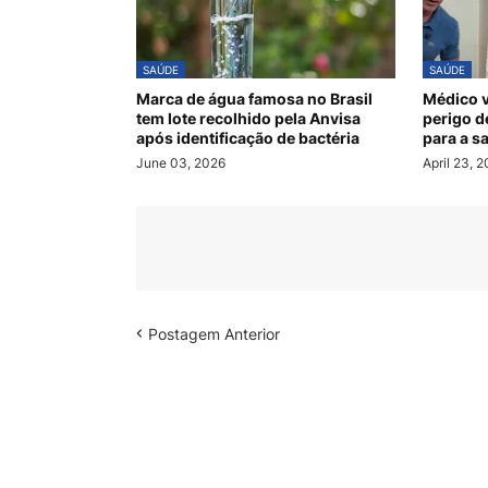
SAÚDE
SAÚDE
Marca de água famosa no Brasil
Médico v
tem lote recolhido pela Anvisa
perigo d
após identificação de bactéria
para a s
June 03, 2026
April 23, 
Postagem Anterior